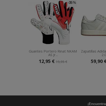
-35 %
Guantes Portero Rinat NKAM
Zapatillas Adid
AS Jr...
2.0
12,95 €
59,90 
19,95 €
¡Encuentra