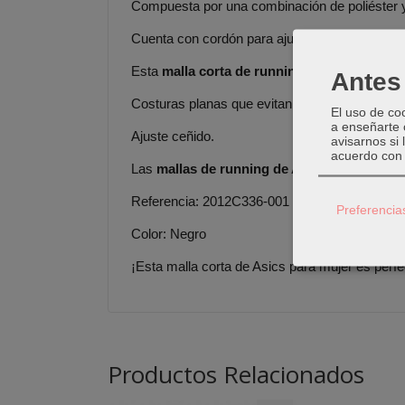
Compuesta por una combinación de poliéster 
Cuenta con cordón para ajustar en la cintura.
Esta
malla corta de running de Asics para 
Antes 
Costuras planas que evitan molestias.
El uso de co
a enseñarte 
Ajuste ceñido.
avisarnos si
acuerdo con 
Las
mallas de running de Asics para mujer 
Referencia: 2012C336-001
Preferencia
Color: Negro
¡Esta malla corta de Asics para mujer es perfe
Productos Relacionados