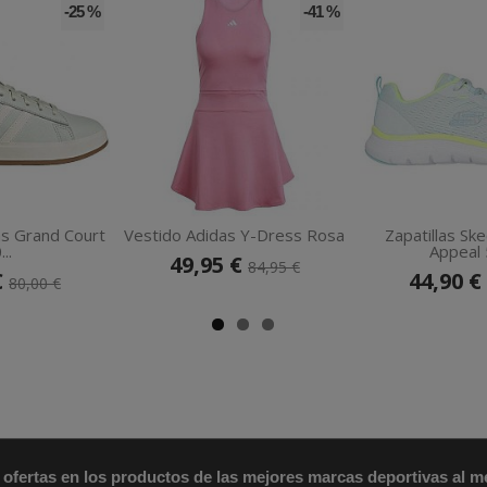
-25 %
-41 %
as Grand Court
Vestido Adidas Y-Dress Rosa
Zapatillas Sk
...
Appeal 5
49,95 €
84,95 €
€
44,90 €
80,00 €
 ofertas en los productos de las mejores marcas deportivas al me