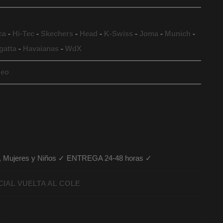
ca
-
Hi-Tec
-
Skechers
-
Head
-
K-Swiss
-
Joma
-
Munich
-
gatta
-
Havaianas
-
WdX
eo
es, Mujeres y Niños ✓ ENTREGA 24-48 horas ✓
CIAL VUELTA AL COLE