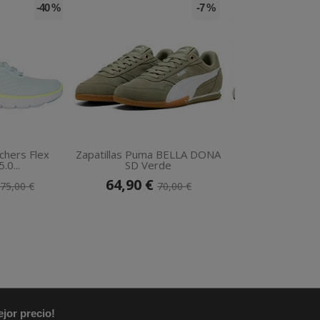
-40 %
-7 %
echers Flex
Zapatillas Puma BELLA DONA
Zapatillas HOKA
.0...
SD Verde
Marrón.
64,90 €
114,90 €
75,00 €
70,00 €
jor precio!