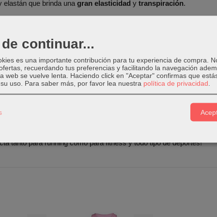
y elastán que brinda una
gran elasticidad
y
transpiración
.
chica negra
lleva el logotipo reflectante.
de continuar...
okies es una importante contribución para tu experiencia de compra. 
ofertas, recuerdando tus preferencias y facilitando la navegación ade
 la web se vuelve lenta. Haciendo click en "Aceptar" confirmas que está
su uso.
Para saber más, por favor lea nuestra
política de privacidad
.
Core Sprinter negras
están fabricadas con poliéster y elastán.
s
Acept
cta tanto para running como para fitness y todo tipo de deportes!