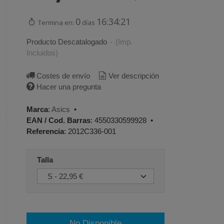
0
16:34:20
Termina en:
días
Producto Descatalogado
-
(Imp.
Incluidos)
Costes de envío
Ver descripción
Hacer una pregunta
Marca
:
Asics
•
EAN / Cod. Barras
:
4550330599928
•
Referencia
:
2012C336-001
Talla
No Disponible