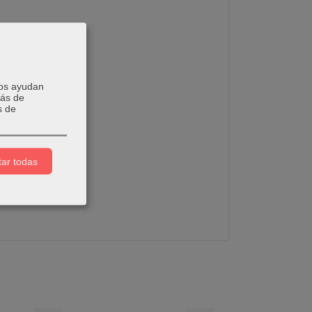
Nos ayudan
más de
s de
ar todas