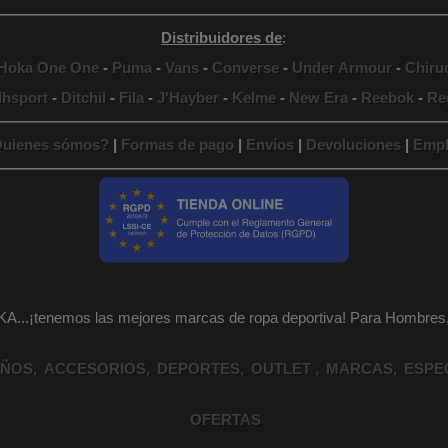
Distribuidores de
:
Hoka One One
-
Puma
-
Vans
-
Converse
-
Under Armour
-
Chiru
lhsport
-
Ditchil
-
Fila
-
J'Hayber
-
Kelme
-
New Era
-
Reebok
-
Re
uienes sómos?
|
Formas de pago
|
Envíos
|
Devoluciones
|
Empl
KA...¡tenemos las mejores marcas de ropa deportiva! Para Hombr
IÑOS
ACCESORIOS
DEPORTES
OUTLET
MARCAS
ESPE
OFERTAS